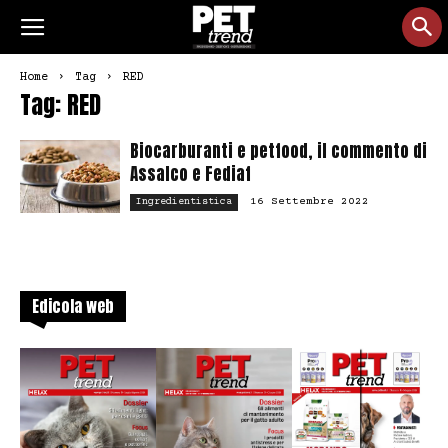
Home
Tag
RED
Tag: RED
Biocarburanti e petfood, il commento di
Assalco e Fediaf
16 Settembre 2022
Ingredientistica
Edicola web