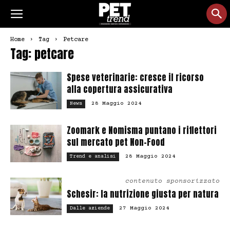
Home
Tag
Petcare
Tag: petcare
Spese veterinarie: cresce il ricorso
alla copertura assicurativa
28 Maggio 2024
News
Zoomark e Nomisma puntano i riflettori
sul mercato pet Non-Food
28 Maggio 2024
Trend e analisi
contenuto sponsorizzato
Schesir: la nutrizione giusta per natura
27 Maggio 2024
Dalle aziende