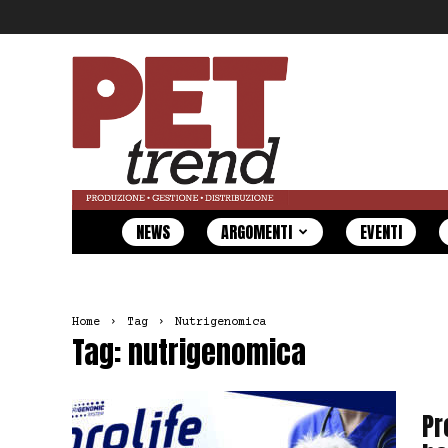
Pet
Trend
NEWS
ARGOMENTI
EVENTI
Home
Tag
Nutrigenomica
Tag: nutrigenomica
Pr