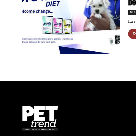
be
Dal
La r
C