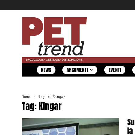
Pet
Trend
NEWS
ARGOMENTI
EVENTI
Home
Tag
Kingar
Tag: Kingar
Su
la