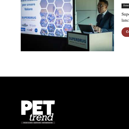
New
Supe
lanc
C