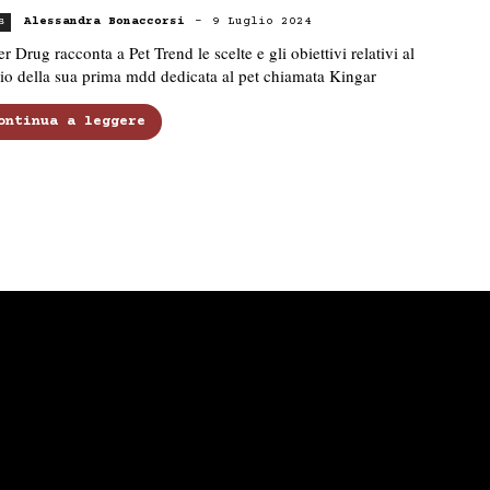
Alessandra Bonaccorsi
-
9 Luglio 2024
s
r Drug racconta a Pet Trend le scelte e gli obiettivi relativi al
io della sua prima mdd dedicata al pet chiamata Kingar
ontinua a leggere