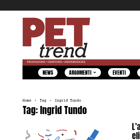
Pet
Trend
NEWS
ARGOMENTI
EVENTI
Home
Tag
Ingrid Tundo
Tag: Ingrid Tundo
L’
el