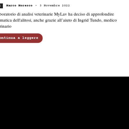
Marco Moresco
-
3 Novembre 2022
i
aboratorio di analisi veterinarie MyLav ha deciso di approfondire
ematica dell'alitosi, anche grazie all’aiuto di Ingrid Tundo, medico
rinario
ontinua a leggere