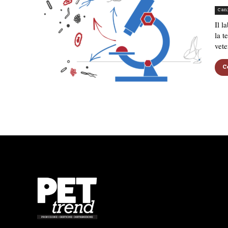
Can
Il l
la t
vete
C