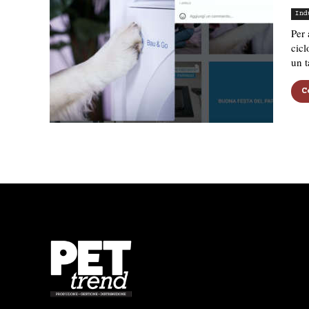
Ind
Per 
cicl
un t
C