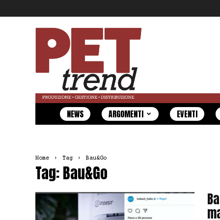
Pet
Trend
NEWS
ARGOMENTI
EVENTI
Home
Tag
Bau&Go
Tag: Bau&Go
Ba
ma