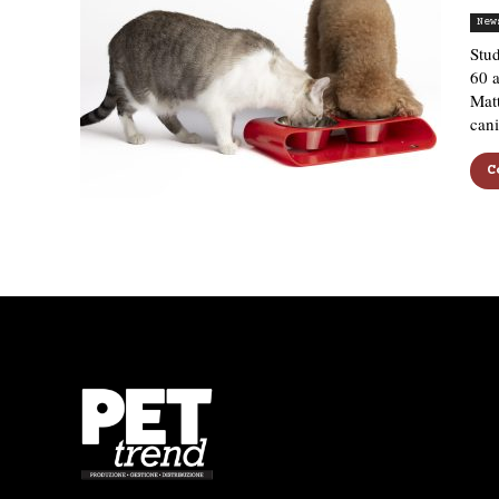
New
Stud
60 a
Matt
cani
C