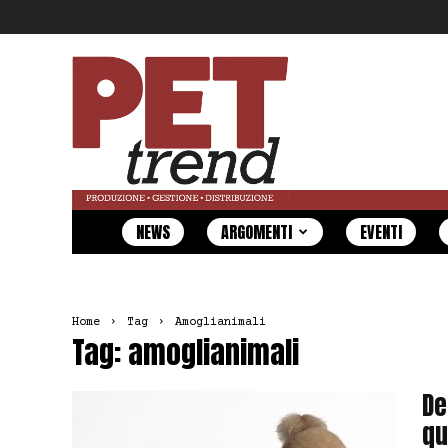
Pet
Trend
NEWS
ARGOMENTI
EVENTI
Home
Tag
Amoglianimali
Tag: amoglianimali
De
qu