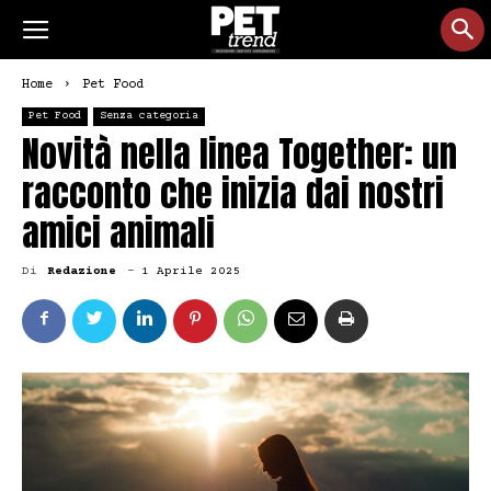
Home
Pet Food
Pet Food
Senza categoria
Novità nella linea Together: un
racconto che inizia dai nostri
amici animali
Di
Redazione
-
1 Aprile 2025