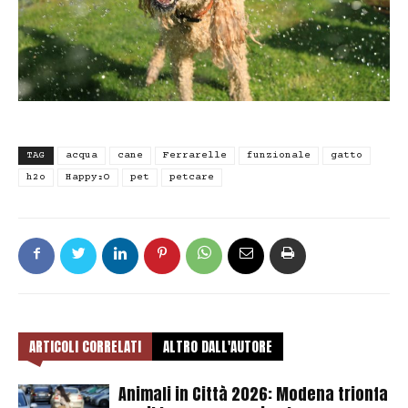
TAG
acqua
cane
Ferrarelle
funzionale
gatto
h2o
Happy₂O
pet
petcare
ARTICOLI CORRELATI
ALTRO DALL'AUTORE
Animali in Città 2026: Modena trionfa