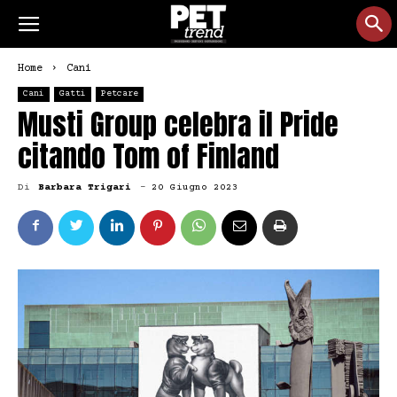
Home
Cani
Cani
Gatti
Petcare
Musti Group celebra il Pride
citando Tom of Finland
Di
Barbara Trigari
-
20 Giugno 2023