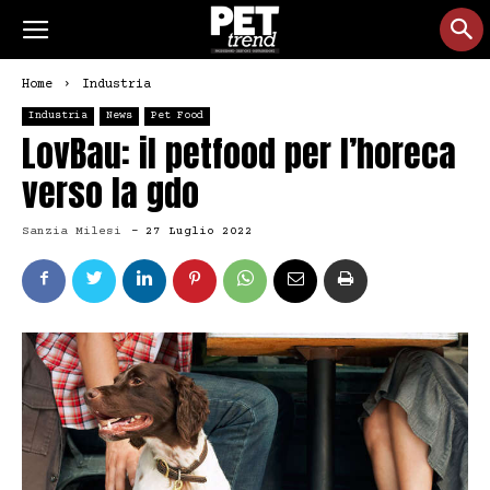
Home
Industria
Industria
News
Pet Food
LovBau: il petfood per l’horeca
verso la gdo
Sanzia Milesi
-
27 Luglio 2022