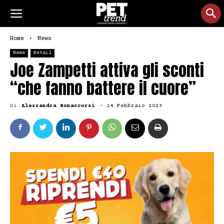
Home
News
News
Retail
Joe Zampetti attiva gli sconti
“che fanno battere il cuore”
Di
Alessandra Bonaccorsi
-
14 Febbraio 2023