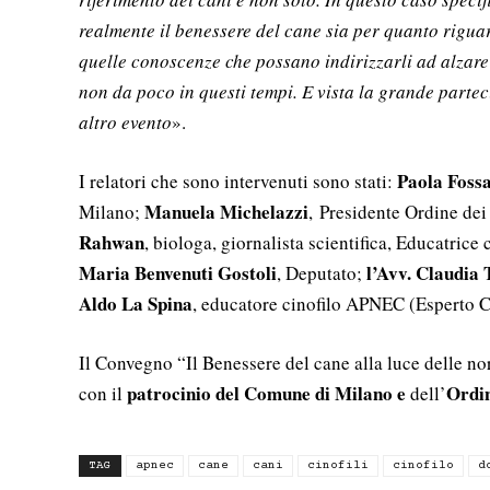
realmente il benessere del cane sia per quanto rigua
quelle conoscenze che possano indirizzarli ad alzare i
non da poco in questi tempi. E vista la grande parte
altro evento
».
Paola Fossa
I relatori che sono intervenuti sono stati:
Manuela Michelazzi
Milano;
, Presidente Ordine dei
Rahwan
, biologa, giornalista scientifica, Educatric
Maria Benvenuti Gostoli
l’Avv. Claudia 
, Deputato;
Aldo La Spina
, educatore cinofilo APNEC (Esperto C
Il Convegno “Il Benessere del cane alla luce delle nor
patrocinio del Comune di Milano e
Ordin
con il
dell’
TAG
apnec
cane
cani
cinofili
cinofilo
d