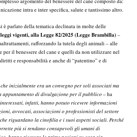
 complesso argomento del benessere del cane composto da:
cazione intra e inter specifica, salute e tantissimo altro.
si è parlato della tematica declinata in molte delle
 leggi vigenti, alla Legge 82/2025 (Legge Brambilla)
–
altrattamenti, rafforzando la tutela degli animali – alle
re per il benessere del cane e quelli da non utilizzare nel
 diritti e responsabilità e anche di “patentino” e di
o che inizialmente era un convegno per soli associati ma
n appuntamento di divulgazione per il pubblico
– ha
 interessati, infatti, hanno potuto ricevere informazioni
zioni, avvocati, associazioni o professionisti del settore
he riguardano la cinofilia e i suoi aspetti sociali. Perché
orrette più si rendano consapevoli gli umani di
fico, hanno ricevuto le prime nozioni su cosa sia