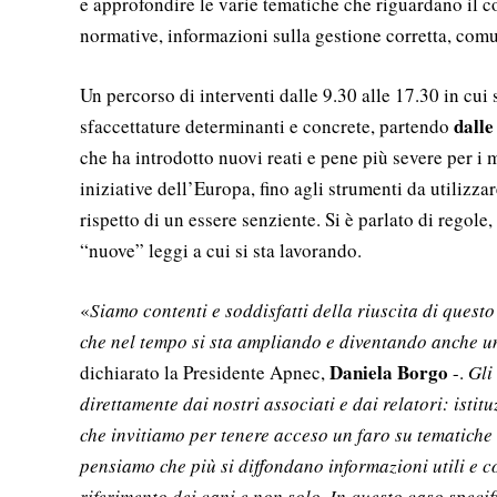
e approfondire le varie tematiche che riguardano il
normative, informazioni sulla gestione corretta, comuni
Un percorso di interventi dalle 9.30 alle 17.30 in cui 
dalle
sfaccettature determinanti e concrete, partendo
che ha introdotto nuovi reati e pene più severe per i m
iniziative dell’Europa, fino agli strumenti da utilizza
rispetto di un essere senziente. Si è parlato di regole,
“nuove” leggi a cui si sta lavorando.
«
Siamo contenti e soddisfatti della riuscita di quest
che nel tempo si sta ampliando e diventando anche u
Daniela Borgo
dichiarato la Presidente Apnec,
-.
Gli
direttamente dai nostri associati e dai relatori: istitu
che invitiamo per tenere acceso un faro su tematiche c
pensiamo che più si diffondano informazioni utili e c
riferimento dei cani e non solo. In questo caso speci