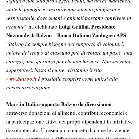
significa non solo proteggere i cani, ma anche mantenere
unite le famiglie e costruire una società più giusta e
responsabile, dove umani e animali possano convivere in
Luigi Griffini, Presidente
armonia
” ha dichiarato
Nazionale di Balzoo – Banco Italiano Zoologico APS
.
“
Balzoo ha sempre bisogno del supporto di volontari:
un’ora del tempo di ciascuno può diventare un pasto, una
carezza, una speranza per chi non ha voce. Non servono
superpoteri, basta il cuore. Visitando il sito
www.balzoo.it
è possibile scoprire come unirsi alla
nostra associazione
”.
Mars in Italia supporta Balzoo da diversi anni
attraverso donazioni di alimenti, contributi economici e
la partecipazione attiva dei propri dipendenti in iniziative
di volontariato. Un esempio concreto di come le aziende
possano contribuire a diffondere una cultura di rispetto e