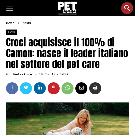
Home
News
News
Croci acquisisce il 100% di
Camon: nasce il leader italiano
nel settore del pet care
Di
Redazione
-
25 Luglio 2024