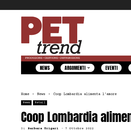
Pet
Trend
NEWS
ARGOMENTI
EVENTI
Home
News
Coop Lombardia alimenta l’amore
News
Retail
Coop Lombardia alimen
Di
Barbara Trigari
-
7 Ottobre 2022