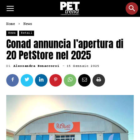
Home
News
News
Retail
Conad annuncia l’apertura di
20 PetStore nel 2025
Di
Alessandra Bonaccorsi
-
15 Gennaio 2025