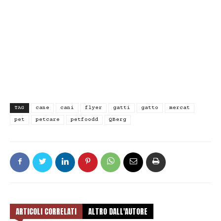
TAG
cane
cani
flyer
gatti
gatto
mercat
pet
petcare
petfoodd
QBerg
ARTICOLI CORRELATI
ALTRO DALL'AUTORE