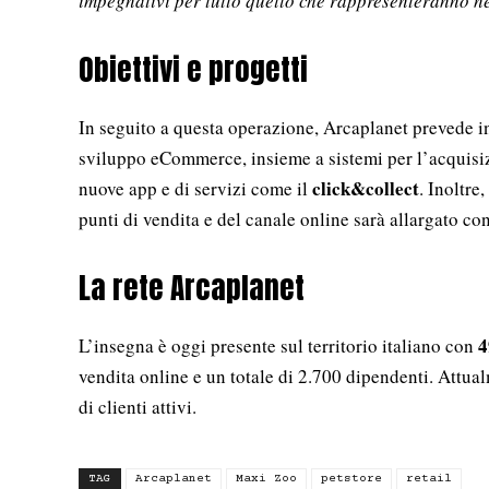
impegnativi per tutto quello che rappresenteranno ne
Obiettivi e progetti
In seguito a questa operazione, Arcaplanet prevede inv
sviluppo eCommerce, insieme a sistemi per l’acquisizio
click&collect
nuove app e di servizi come il
. Inoltre,
punti di vendita e del canale online sarà allargato co
La rete Arcaplanet
4
L’insegna è oggi presente sul territorio italiano con
vendita online e un totale di 2.700 dipendenti. Attu
di clienti attivi.
TAG
Arcaplanet
Maxi Zoo
petstore
retail